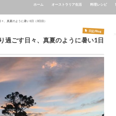
ホーム
オーストラリア生活
料理レシピ
学校/School
イベント/Event
ワーホリ/Working Holiday
英語/English
生活/Life style
カフェ/cafe
レストラン/Restaurant
々、真夏のように暑い1日（3日目）
日記/Blog
り過ごす日々、真夏のように暑い1日