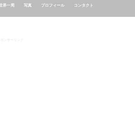
世界一周
写真
プロフィール
コンタクト
インドネシア/Indonesia
インド/India
エジプト/Egypt
ウガンダ/Uganda
エチオピア/Ethiopia
カンボジア/Cambodia
ケニア/kenya
ザンビア/Zambia
タイ/Thailand
タンザニア/Tanzania
ベトナム/Vietnam
マラウイ/Marawi
マレーシア/Malaysia
ミャンマー/Myanmar
ラオス/Laos
ルワンダ/Rwanda
中国/China
台湾/Taiwan
スポンサーリンク