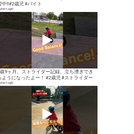
習中‼️#2歳児 #バイト
9 videos
6 years ago
years ago
マタニティライ
2歳9ヶ月、ストライダー記録。立ち漕ぎでき
21 videos
るようになったよー！ #2歳児 #ストライダー
6 years ago
years ago