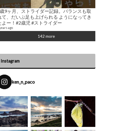
サステイナブル
2歳9ヶ月、ストライダー記録。バランスも取
21 videos
れて、だいぶ足も上げられる ようになってき
6 years ago
たよー！#2歳児 #ストライダー
years ago
142 more
Instagram
ken_n_paco