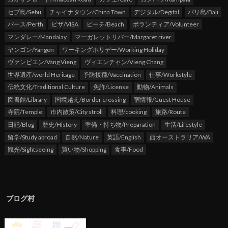
セブ島/Sebu
チャイナタウン/China Town
デジタル/Degital
バリ島/Bali
パース/Perth
ビザ/VISA
ビーチ/Beach
ボランティア/Volunteer
マンダレー/Mandalay
マーガレットリバー/Margaret river
ヤンゴン/Yangon
ワーキングホリデー/Working Holiday
ヴァンビエン/Vang Vieng
ヴィエンチャン/Vieng Chang
世界遺産/world Heritage
予防接種/Vaccination
仕事/Workstyle
伝統文化/Traditional Culture
免許/License
動物/Animals
図書館/Library
国境越え/Border crossing
宿情報/Guest House
寺院/Temple
市内散策/City stroll
料理/cooking
旅路/Route
日記/Blog
歴史/History
準備・持ち物/Preparation
生活/Lifestyle
留学/Study abroad
自然/Nature
英語/English
西オーストラリア/WA
観光/Sightseeing
買い物/Shopping
食事/Food
ブログ村