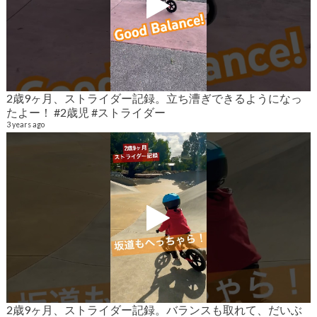
2歳9ヶ月、ストライダー記録。立ち漕ぎできるようになっ
2
たよー！ #2歳児 #ストライダー
6
3 years ago
2歳9ヶ月、ストライダー記録。バランスも取れて、だいぶ
2