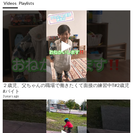
Videos
Playlists
２歳児、父ちゃんの職場で働きたくて面接の練習中‼️#2歳児
#バイト
9
6
3 years ago