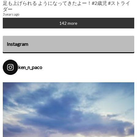
足も上げられる ようになってきたよー！#2歳児 #ストライ
6
ダー
3 years ago
142 more
Instagram
ken_n_paco