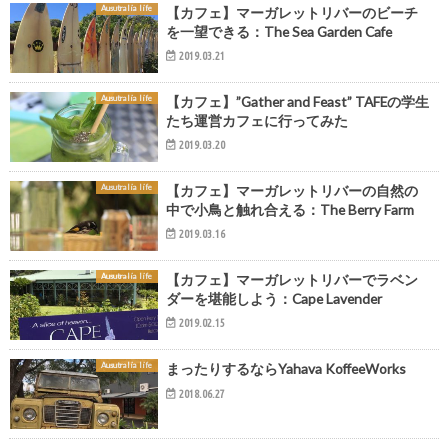
Ausutralia life
【カフェ】マーガレットリバーのビーチ
を一望できる：The Sea Garden Cafe
2019.03.21
Ausutralia life
【カフェ】”Gather and Feast” TAFEの学生
たち運営カフェに行ってみた
2019.03.20
Ausutralia life
【カフェ】マーガレットリバーの自然の
中で小鳥と触れ合える：The Berry Farm
2019.03.16
Ausutralia life
【カフェ】マーガレットリバーでラベン
ダーを堪能しよう：Cape Lavender
2019.02.15
Ausutralia life
まったりするならYahava KoffeeWorks
2018.06.27