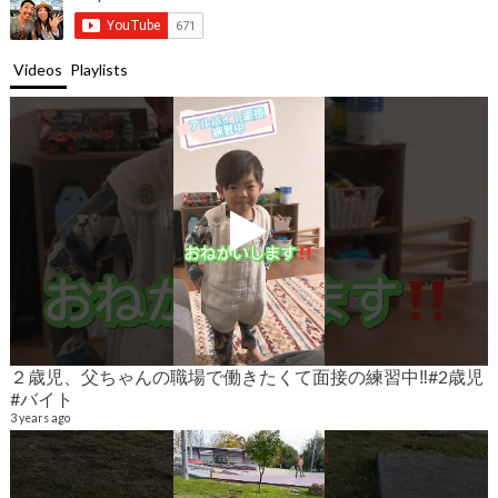
Videos
Playlists
２歳児、父ちゃんの職場で働きたくて面接の練習中‼️#2歳児
#バイト
9
6
3 years ago