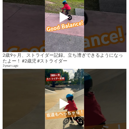
2歳9ヶ月、ストライダー記録。立ち漕ぎできるようになっ
2
たよー！ #2歳児 #ストライダー
6
3 years ago