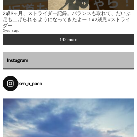
2歳9ヶ月、ストライダー記録。バランスも取れて、だいぶ
2
足も上げられる ようになってきたよー！#2歳児 #ストライ
6
ダー
3 years ago
142 more
Instagram
ken_n_paco