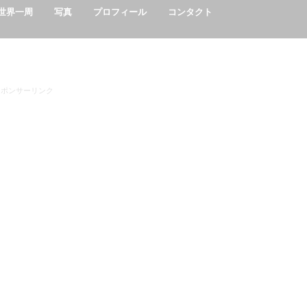
世界一周
写真
プロフィール
コンタクト
インドネシア/Indonesia
インド/India
エジプト/Egypt
ウガンダ/Uganda
エチオピア/Ethiopia
カンボジア/Cambodia
ケニア/kenya
ザンビア/Zambia
タイ/Thailand
タンザニア/Tanzania
ベトナム/Vietnam
マラウイ/Marawi
マレーシア/Malaysia
ミャンマー/Myanmar
ラオス/Laos
ルワンダ/Rwanda
中国/China
台湾/Taiwan
スポンサーリンク