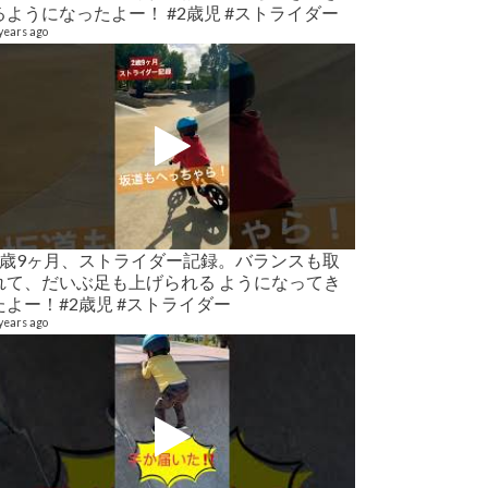
るようになったよー！ #2歳児 #ストライダー
9 videos
6 years ago
years ago
マタニティライ
2歳9ヶ月、ストライダー記録。バランスも取
21 videos
れて、だいぶ足も上げられる ようになってき
6 years ago
たよー！#2歳児 #ストライダー
years ago