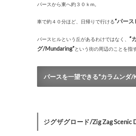
パースから東へ約３０ｋm。
“パースヒル
車で約４０分ほど、日帰りで行ける
“
パースヒルという丘があるわけではなく、
グ/Mundaring”
という街の周辺のことを指
パースを一望できる”カラムンダ/Kal
ジグザグロード/Zig Zag Scenic 