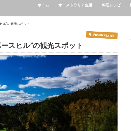
ホーム
オーストラリア生活
料理レシピ
学校/School
イベント/Event
ワーホリ/Working Holiday
英語/English
生活/Life style
カフェ/cafe
レストラン/Restaurant
ヒル”の観光スポット
Ausutralia life
パースヒル”の観光スポット