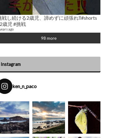
サステイナブル
21 videos
挑戦し続ける2歳児、諦めずに頑張れ‼️#shorts
6 years ago
#2歳児 #挑戦
years ago
98 more
Instagram
ken_n_paco