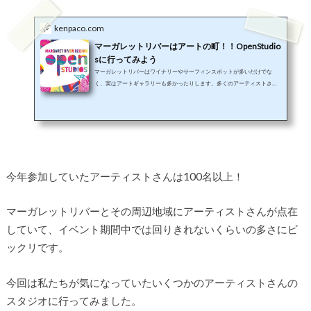
kenpaco.com
マーガレットリバーはアートの町！！OpenStudio
sに行ってみよう
マーガレットリバーはワイナリーやサーフィンスポットが多いだけでな
く、実はアートギャラリーも多かったりします。多くのアーティストさん
がマーガレットリバー 周辺地域で活動をしているのですが、このイベント
ではスタジオに行って、実際に会って話を聞いたり、作品づくりをしてい
る様子を見ることができるのです。OpenStudioはこれから開催されるの
で、興味のある方は足を運んでみてはいかがでしょうか？オープンスタジ
オとは？？オープンスタジオは、マーガレットリバー地域で活動している
画家・彫刻家・イラストレーター・版画家...
今年参加していたアーティストさんは100名以上！
マーガレットリバーとその周辺地域にアーティストさんが点在
していて、イベント期間中では回りきれないくらいの多さにビ
ックリです。
今回は私たちが気になっていたいくつかのアーティストさんの
スタジオに行ってみました。