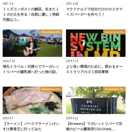
2021.9.9
2015.6.28
ミミズコンポストの解説。生きたミ
マクドナルドで自分だけのカスタマ
ミズが土を作る！自然に優しく持続
イズバーガーを作ろう！
可能なコ…
Ausutralia life
Ausutralia life
2016.5.29
2019.5.23
弾丸トラベル！日帰りでマーガレッ
より良い環境のために。変わるオー
トリバーの鍾乳洞へ行った時の話。
ストラリアのゴミ回収事情
Ausutralia life
Ausutralia life
2019.4.7
2019.4.22
【ラーメン】パースでラーメンけい
【Brewery】マガレットリバーで古
すけ豚骨王に行ってみた
株のビール醸造所COLONIAL …