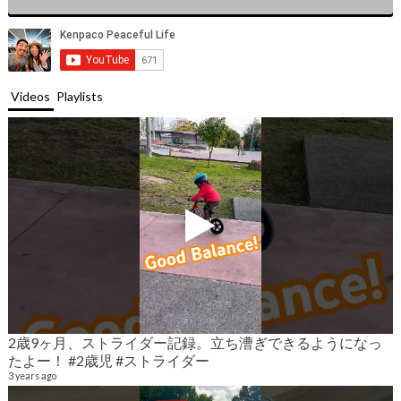
Videos
Playlists
2歳9ヶ月、ストライダー記録。立ち漕ぎできるようになっ
たよー！ #2歳児 #ストライダー
9
6
3 years ago