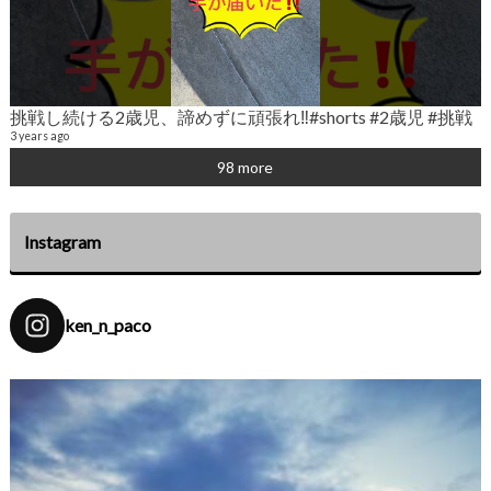
2
挑戦し続ける2歳児、諦めずに頑張れ‼️#shorts #2歳児 #挑戦
6
3 years ago
98 more
Instagram
ken_n_paco