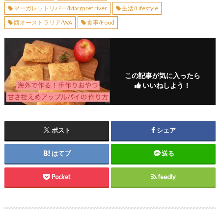
マーガレットリバー/Margaret river
生活/Lifestyle
西オーストラリア/WA
食事/Food
この記事が気に入ったら
いいねしよう！
ポスト
シェア
はてブ
送る
Pocket
feedly