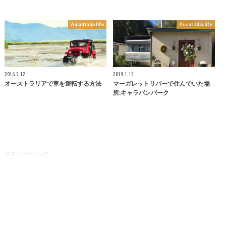
Ausutralia life
Ausutralia life
2016.5.12
2019.1.15
オーストラリアで車を運転する方法
マーガレットリバーで住んでいた場
所:キャラバンパーク
スポンサーリンク