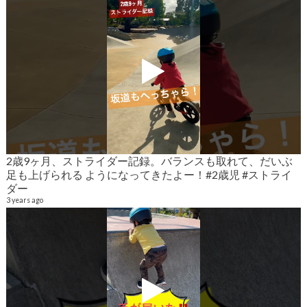
2歳9ヶ月、ストライダー記録。バランスも取れて、だいぶ
2
足も上げられる ようになってきたよー！#2歳児 #ストライ
6
ダー
3 years ago