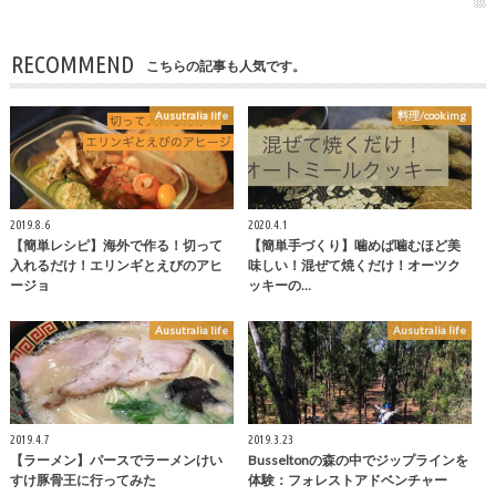
RECOMMEND
こちらの記事も人気です。
Ausutralia life
料理/cookimg
2019.8.6
2020.4.1
【簡単レシピ】海外で作る！切って
【簡単手づくり】噛めば噛むほど美
入れるだけ！エリンギとえびのアヒ
味しい！混ぜて焼くだけ！オーツク
ージョ
ッキーの…
Ausutralia life
Ausutralia life
2019.4.7
2019.3.23
【ラーメン】パースでラーメンけい
Busseltonの森の中でジップラインを
すけ豚骨王に行ってみた
体験：フォレストアドベンチャー