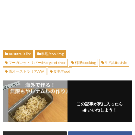
Ausutralia life
料理/cookimg
マーガレットリバー/Margaret river
料理/cooking
生活/Lifestyle
西オーストラリア/WA
食事/Food
この記事が気に入ったら
いいねしよう！