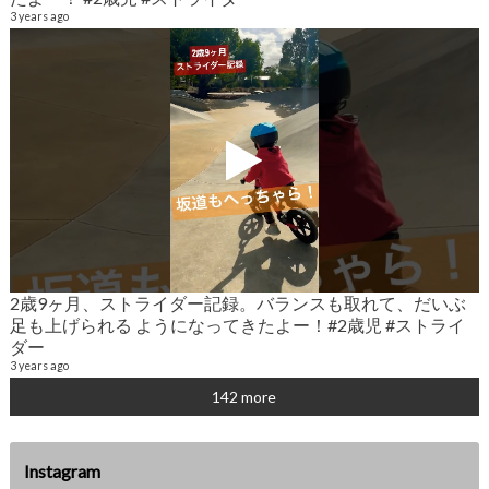
6
3 years ago
2歳9ヶ月、ストライダー記録。バランスも取れて、だいぶ
2
足も上げられる ようになってきたよー！#2歳児 #ストライ
6
ダー
3 years ago
142 more
Instagram