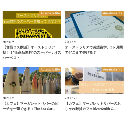
Ausutralia life
Ausutralia life
2019.8.25
2016.7.9
【食品ロス削減】オーストラリア
オーストラリアで英語留学。5ヶ月間
初！！“全商品無料”のスーパー：オズ
でどこまで伸びる？
ハーベスト
Ausutralia life
Ausutralia life
2019.3.21
2019.6.26
【カフェ】マーガレットリバーのビ
【カフェ】マーガレットリバーのお
ーチを一望できる：The Sea Gar…
しゃれ雑貨カフェRiverSmith C…