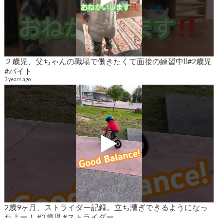
２歳児、父ちゃんの職場で働きたくて面接の練習中‼️#2歳児
#バイト
9
6
3 years ago
2歳9ヶ月、ストライダー記録。立ち漕ぎできるようになっ
2
たよー！ #2歳児 #ストライダー