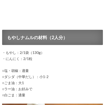
もやしナムルの材料（2人分）
・もやし：2/1袋（130g）
・にんにく：2/1粒
○塩・胡椒：適量
○ダシダ（中華だし）：小1-2
○ごま油：大1
○ラー油：お好みで
○白ごま：適量