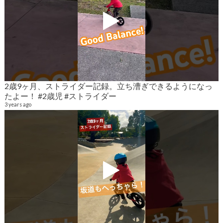
2歳9ヶ月、ストライダー記録。立ち漕ぎできるようになっ
2
たよー！ #2歳児 #ストライダー
6
3 years ago