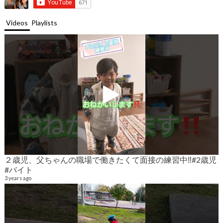
Videos
Playlists
２歳児、父ちゃんの職場で働きたくて面接の練習中‼️#2歳児
#バイト
9
6
3 years ago