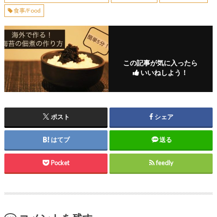
食事/Food
この記事が気に入ったら
いいねしよう！
ポスト
シェア
はてブ
送る
Pocket
feedly