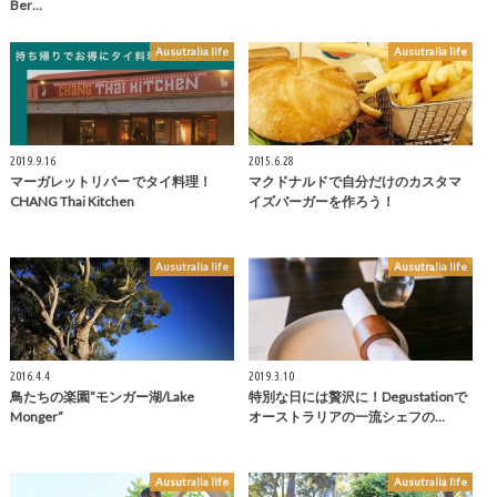
Ber…
Ausutralia life
Ausutralia life
2019.9.16
2015.6.28
マーガレットリバー でタイ料理！
マクドナルドで自分だけのカスタマ
CHANG Thai Kitchen
イズバーガーを作ろう！
Ausutralia life
Ausutralia life
2016.4.4
2019.3.10
鳥たちの楽園”モンガー湖/Lake
特別な日には贅沢に！Degustationで
Monger”
オーストラリアの一流シェフの…
Ausutralia life
Ausutralia life