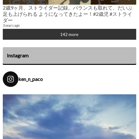
2歳9ヶ月、ストライダー記録。バランスも取れて、だいぶ
2
足も上げられる ようになってきたよー！#2歳児 #ストライ
6
ダー
3 years ago
142 more
Instagram
ken_n_paco