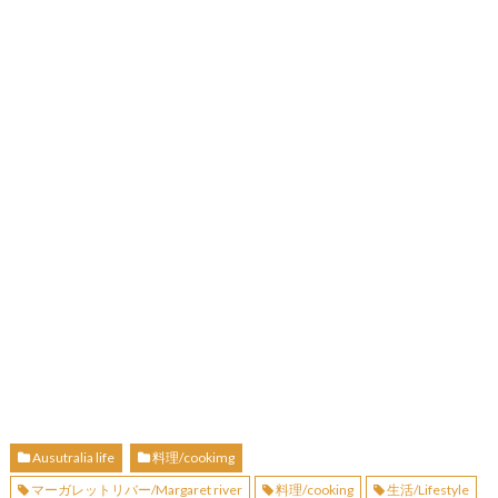
Ausutralia life
料理/cookimg
マーガレットリバー/Margaret river
料理/cooking
生活/Lifestyle