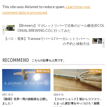
This site uses Akismet to reduce spam.
Learn how your
comment data is processed.
【Brewery】マガレットリバーで古株のビール醸造所COL
ONIAL BREWING COに行ってみた
【バス・電車】Transwaでパース⇄マーガレットリバー へ
の予約と移動方法
RECOMMEND
こちらの記事も人気です。
動画/Movie
日記/Blog
2017.10.15
2020.4.16
【動画】世界一周の旅動画を公開し
【コロナショック】朝からコツコツ…
ました！
たまった家計簿をやっつけろ！無職