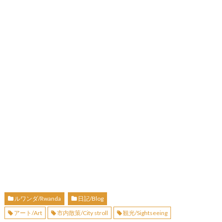
ルワンダ/Rwanda
日記/Blog
アート/Art
市内散策/City stroll
観光/Sightseeing