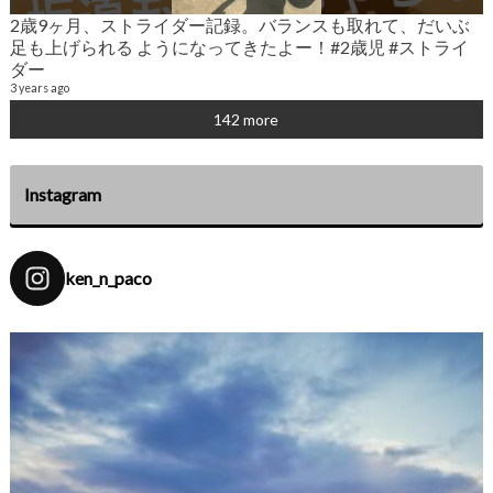
2歳9ヶ月、ストライダー記録。バランスも取れて、だいぶ
2
足も上げられる ようになってきたよー！#2歳児 #ストライ
6
ダー
3 years ago
142 more
Instagram
ken_n_paco