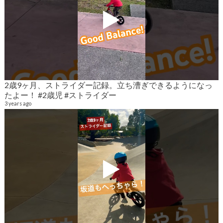
2歳9ヶ月、ストライダー記録。立ち漕ぎできるようになっ
2
たよー！ #2歳児 #ストライダー
6
3 years ago