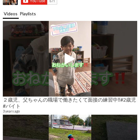
Videos
Playlists
２歳児、父ちゃんの職場で働きたくて面接の練習中‼️#2歳児
#バイト
9
6
3 years ago