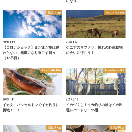
になり…
日記/Blog
ケニア/kenya
2020.4.19
2018.1.6
【コロナショック】まだまだ夏は終
ケニアのサファリ、憧れの野生動物
わらない、無職になり過ごす日々
に会いに行こう！
（16日目）
Ausutralia life
Ausutralia life
2019.1.11
2019.3.12
イカ女、バッセルトンでイカ釣りに
イカづくし！イカ釣りの後はイカ料
挑戦！！！
理レパートリー15選
日記/Blog
日記/Blog