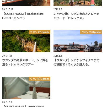
2016.10.12
2019.2.5
【GUEST HOUSE】Backpackers
のどかな街、シピの街歩きとローカ
Hostel：カンパラ
ルフード「ロレックス」
ウガンダ/Uganda
ウガンダ/Uganda
2019.1.23
2019.3.5
ウガンダの絶景スポット、シピ滝を
【ウガンダ】シピからブイクエまで
巡るトレッキングツアー
の移動でトラックが燃える。
ウガンダ/Uganda
2016.10.9
【GUEST HOUSE】Jagyar Guest