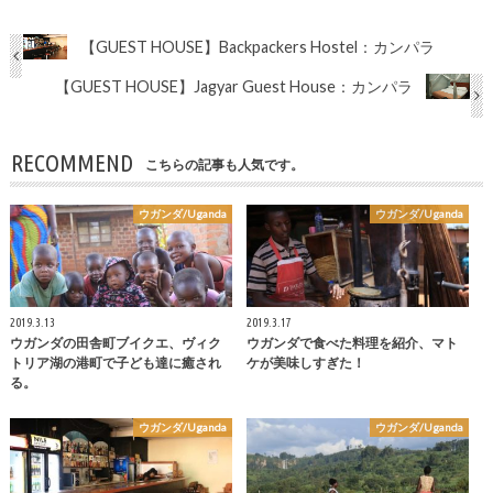
【GUEST HOUSE】Backpackers Hostel：カンパラ
【GUEST HOUSE】Jagyar Guest House：カンパラ
RECOMMEND
こちらの記事も人気です。
ウガンダ/Uganda
ウガンダ/Uganda
2019.3.13
2019.3.17
ウガンダの田舎町ブイクエ、ヴィク
ウガンダで食べた料理を紹介、マト
トリア湖の港町で子ども達に癒され
ケが美味しすぎた！
る。
ウガンダ/Uganda
ウガンダ/Uganda