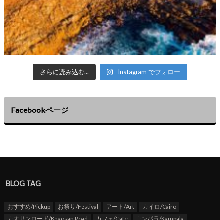
さらに読み込む...
Instagram でフォロー
Facebookページ
BLOG TAG
おすすめ/Pickup
お祭り/Festival
アート/Art
カイロ/Cairo
カオサンロード/Khaosan Road
カフェ/Cafe
カンパラ/Kampala