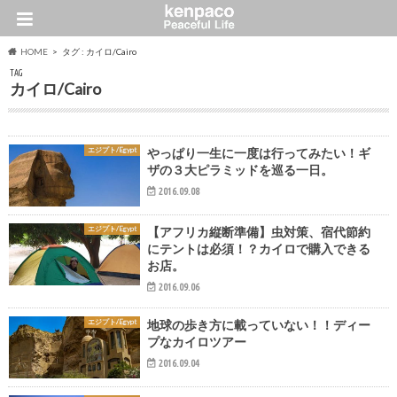
HOME
タグ : カイロ/Cairo
TAG
カイロ/Cairo
エジプト/Egypt
やっぱり一生に一度は行ってみたい！ギ
ザの３大ピラミッドを巡る一日。
2016.09.08
エジプト/Egypt
【アフリカ縦断準備】虫対策、宿代節約
にテントは必須！？カイロで購入できる
お店。
2016.09.06
エジプト/Egypt
地球の歩き方に載っていない！！ディー
プなカイロツアー
2016.09.04