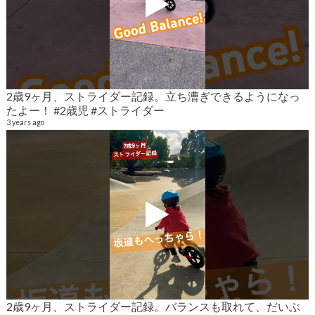
2歳9ヶ月、ストライダー記録。立ち漕ぎできるようになっ
2
たよー！ #2歳児 #ストライダー
6
3 years ago
2歳9ヶ月、ストライダー記録。バランスも取れて、だいぶ
2