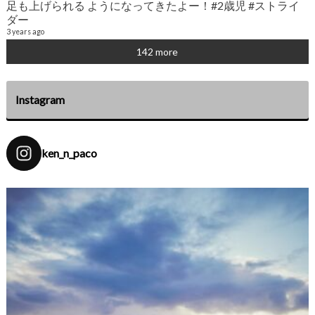
足も上げられる ようになってきたよー！#2歳児 #ストライ
6
ダー
3 years ago
142 more
Instagram
ken_n_paco