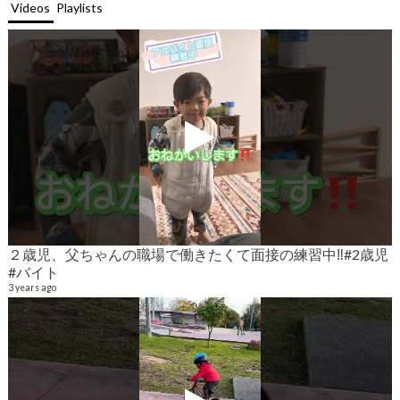
Videos
Playlists
２歳児、父ちゃんの職場で働きたくて面接の練習中‼️#2歳児
#バイト
9
6
3 years ago