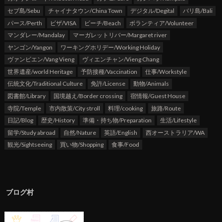
セブ島/Sebu
チャイナタウン/China Town
デジタル/Degital
バリ島/Bali
パース/Perth
ビザ/VISA
ビーチ/Beach
ボランティア/Volunteer
マンダレー/Mandalay
マーガレットリバー/Margaret river
ヤンゴン/Yangon
ワーキングホリデー/Working Holiday
ヴァンビエン/Vang Vieng
ヴィエンチャン/Vieng Chang
世界遺産/world Heritage
予防接種/Vaccination
仕事/Workstyle
伝統文化/Traditional Culture
免許/License
動物/Animals
図書館/Library
国境越え/Border crossing
宿情報/Guest House
寺院/Temple
市内散策/City stroll
料理/cooking
旅路/Route
日記/Blog
歴史/History
準備・持ち物/Preparation
生活/Lifestyle
留学/Study abroad
自然/Nature
英語/English
西オーストラリア/WA
観光/Sightseeing
買い物/Shopping
食事/Food
ブログ村