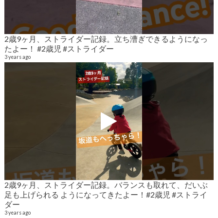
2歳9ヶ月、ストライダー記録。立ち漕ぎできるようになっ
2
たよー！ #2歳児 #ストライダー
6
3 years ago
2歳9ヶ月、ストライダー記録。バランスも取れて、だいぶ
2
足も上げられる ようになってきたよー！#2歳児 #ストライ
6
ダー
3 years ago