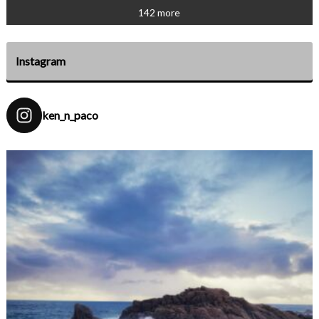
142 more
Instagram
ken_n_paco