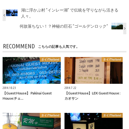
湖に浮かぶ村 ”インレー湖” で伝統を守りながら活きる
人々。
何故落ちない！？神秘の巨石 ”ゴールデンロック”
RECOMMEND
こちらの記事も人気です。
タイ/Thailand
タイ/Thailand
2014.10.23
2014.7.22
【Guest House】 Pakinai Guest
【Guest House】LEK Guest House :
House:チェ…
カオサン
タイ/Thailand
タイ/Thailand