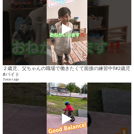
２歳児、父ちゃんの職場で働きたくて面接の練習中‼️#2歳児
#バイト
9
6
3 years ago