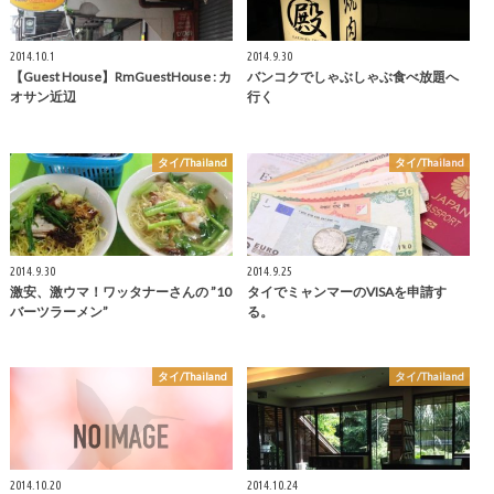
2014.10.1
2014.9.30
【Guest House】RmGuestHouse : カ
バンコクでしゃぶしゃぶ食べ放題へ
オサン近辺
行く
タイ/Thailand
タイ/Thailand
2014.9.30
2014.9.25
激安、激ウマ！ワッタナーさんの ”10
タイでミャンマーのVISAを申請す
バーツラーメン”
る。
タイ/Thailand
タイ/Thailand
2014.10.20
2014.10.24