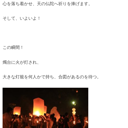
心を落ち着かせ、天の仏陀へ祈りを捧げます。
そして、いよいよ！
この瞬間！
燭台に火が灯され、
大きな灯籠を何人かで持ち、
合図があるのを待つ。